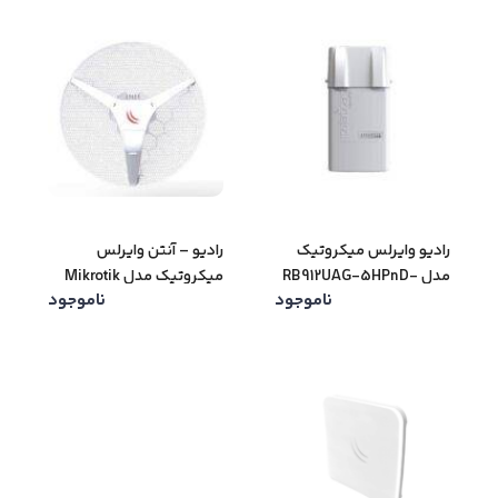
رادیو وایرلس میکروتیک
رادیو – آنتن وایرلس
مدل RB912UAG-5HPnD-
میکروتیک مدل Mikrotik
ناموجود
ناموجود
RBLHG-5nD LHG 5
OUT BaseBox 5