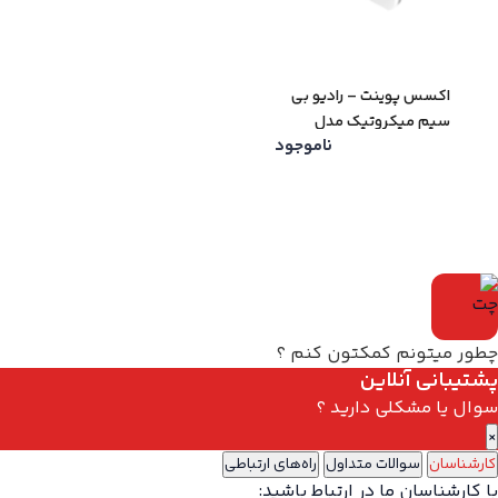
اکسس پوینت – رادیو بی
سیم میکروتیک مدل
ناموجود
SXTsq Lite5
چطور میتونم کمکتون کنم ؟
پشتیبانی آنلاین
سوال یا مشکلی دارید ؟
×
کارشناسان
سوالات متداول
راه‌های ارتباطی
با کارشناسان ما در ارتباط باشید: