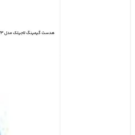
هدست گیمینگ لاجیتک مدل Logitech G433 – مشکی