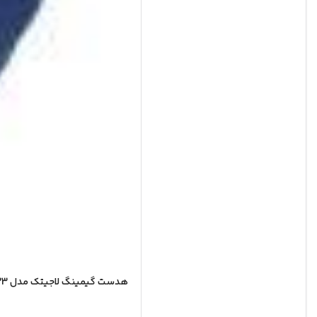
هدست گیمینگ لاجیتک مدل Logitech G433 – آبی