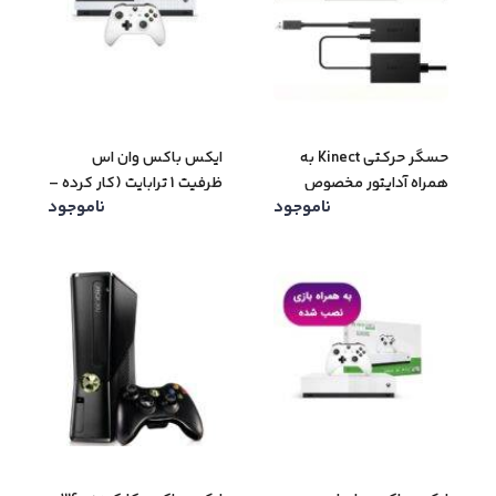
حسگر حرکتی Kinect به
ایکس باکس وان اس
همراه آداپتور مخصوص
ظرفیت 1 ترابایت (کار کرده –
ناموجود
ناموجود
Xbox One S (کارکرده –
دست دوم)
دست دوم)