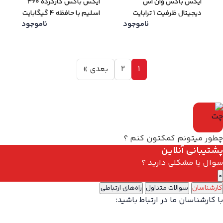
ایکس باکس وان اس
ایکس باکس کارکرده 360
دیجیتال ظرفیت 1 ترابایت
اسلیم با حافظه 4 گیگابایت
ناموجود
ناموجود
(کار کرده – دست دوم)
(کار کرده – دست دوم)
1
2
بعدی »
چطور میتونم کمکتون کنم ؟
پشتیبانی آنلاین
سوال یا مشکلی دارید ؟
×
کارشناسان
سوالات متداول
راه‌های ارتباطی
با کارشناسان ما در ارتباط باشید: