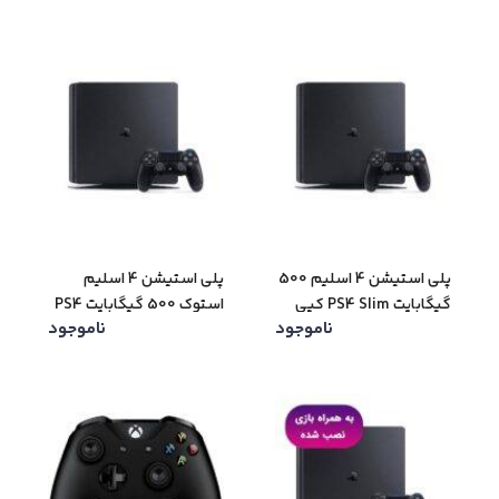
پلی استیشن 4 اسلیم 500
پلی استیشن 4 اسلیم
گیگابایت PS4 Slim کپی
استوک 500 گیگابایت PS4
ناموجود
ناموجود
خور (کار کرده – دست دوم)
Slim (کار کرده – دست
دوم)