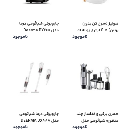
هواپز (سرخ کن بدون
جاروبرقی شیائومی درما
روغن) 4.5 لیتری زو له له
مدل Deerma BY200
ناموجود
ناموجود
شیائومی مدل هواپز
ZOLELE ZA004
همزن برقی و غذاساز چند
جاروبرقی درما شیائومی
منظوره شیائومی مدل
مدل DEERMA DX888
ناموجود
ناموجود
Zolele HB1200