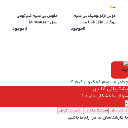
5
موس ارگونومیک بی سیم
ماوس بی سیم شیائومی
یوگرین UGREEN مدل
مدل Mi Mouse 2
ناموجود
ناموجود
MU006-90545
چطور میتونم کمکتون کنم ؟
پشتیبانی آنلاین
سوال یا مشکلی دارید ؟
×
کارشناسان
سوالات متداول
راه‌های ارتباطی
با کارشناسان ما در ارتباط باشید: