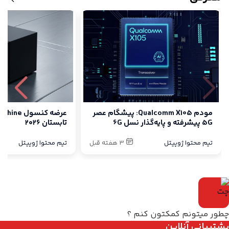
مودم Qualcomm X105: پیشگام عصر
5G پیشرفته و پایه‌گذار نسل 6G
تابستان ۲۰۲۶
تیم محتوا ژوپیتل
3 هفته قبل
تیم محتوا ژوپیتل
چطور میتونم کمکتون کنم ؟
پشتیبانی آنلاین