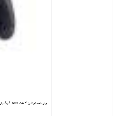
پلی استیشن 4 فت 500 گیگابایت PS4 FAT کپی خور (کار کرده – دست دوم)