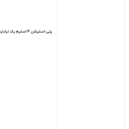
پلی استیشن 4 اسلیم یک ترابایت PS4 Slim کپی خور (کار کرده – دست دوم)