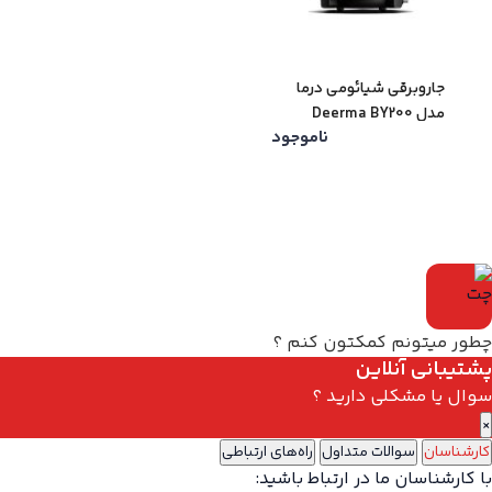
جاروبرقی شیائومی درما
مدل Deerma BY200
ناموجود
چطور میتونم کمکتون کنم ؟
پشتیبانی آنلاین
سوال یا مشکلی دارید ؟
×
کارشناسان
سوالات متداول
راه‌های ارتباطی
با کارشناسان ما در ارتباط باشید: