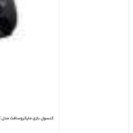
کنسول بازی مایکروسافت مدل XBOX SERIES X