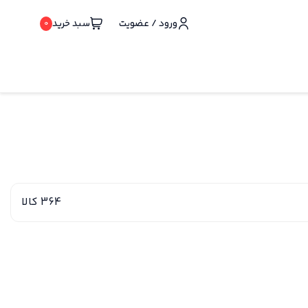
ورود / عضویت
سبد خرید
0
364 کالا