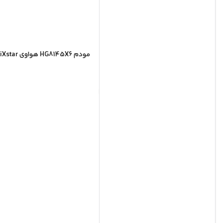
مودم HG8145X6 هواوی Huawei OptiXstar | فیبر نوری GPON WiFi 6