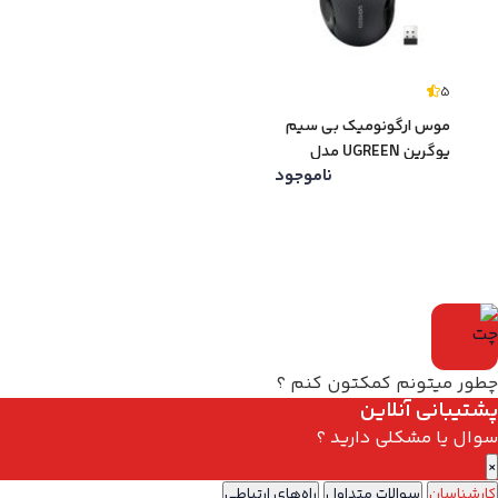
5
موس ارگونومیک بی سیم
یوگرین UGREEN مدل
ناموجود
MU006-90545
چطور میتونم کمکتون کنم ؟
پشتیبانی آنلاین
سوال یا مشکلی دارید ؟
×
کارشناسان
سوالات متداول
راه‌های ارتباطی