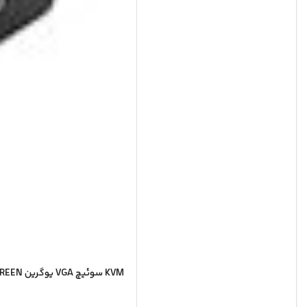
KVM سوئیچ VGA یوگرین UGREEN مدل CM154-50280