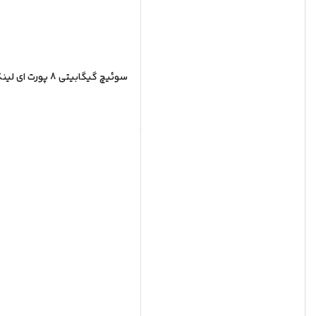
سوئیچ گیگابیتی 8 پورت ای لینک مدل Alink AGS-1008A