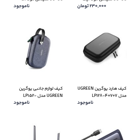
230,000
تومان
ناموجود
متری)
متری)
کیف هارد یوگرین UGREEN
کیف لوازم جانبی یوگرین
مدل LP128-40707
UGREEN مدل LP152-
ناموجود
ناموجود
50903