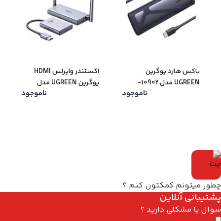
باکس هارد یوگرین
اکستندر وایرلس HDMI
UGREEN مدل 10902-
یوگرین UGREEN مدل
ناموجود
ناموجود
CM506-50633
CM400
چطور میتونم کمکتون کنم ؟
پشتیبانی آنلاین
سوال یا مشکلی دارید ؟