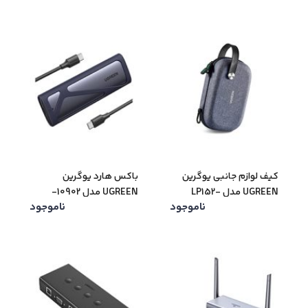
کیف لوازم جانبی یوگرین
باکس هارد یوگرین
UGREEN مدل LP152-
UGREEN مدل 10902-
ناموجود
ناموجود
CM400
50903