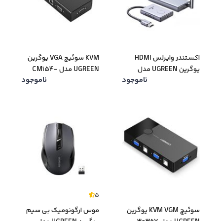
اکستندر وایرلس HDMI
KVM سوئیچ VGA یوگرین
یوگرین UGREEN مدل
UGREEN مدل CM154-
ناموجود
ناموجود
50280
CM506-50633
5
سوئیچ KVM VGM یوگرین
موس ارگونومیک بی سیم