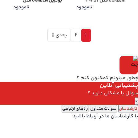
UGREEN مدل 30357
یوگرین UGREEN مدل
ناموجود
ناموجود
MU006-90545
1
2
بعدی »
چطور میتونم کمکتون کنم ؟
پشتیبانی آنلاین
سوال یا مشکلی دارید ؟
×
کارشناسان
سوالات متداول
راه‌های ارتباطی
با کارشناسان ما در ارتباط باشید: