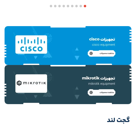
گجت لند
مشاهده همه