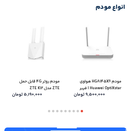
انواع مودم
مشاهده همه
مودم HG8145X6 هواوی
مودم روتر 4G قابل حمل
Huawei OptiXstar | فیبر
ZTE مدل ZTE K12
9,500,000
تومان
5,190,000
تومان
نوری GPON WiFi 6