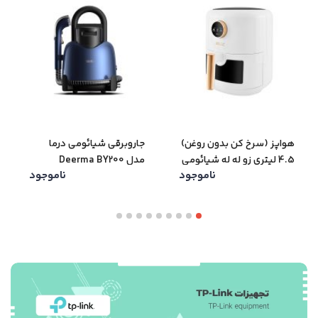
هواپز (سرخ کن بدون روغن)
جاروبرقی شیائومی درما
4.5 لیتری زو له له شیائومی
مدل Deerma BY200
ناموجود
ناموجود
مدل هواپز ZOLELE ZA004