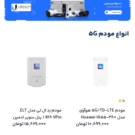
انواع مودم 5G
مشاهده همه
5
مودم 5G/TD-LTE هوآوی
مودم زد ال تی مدل ZLT
مدل Huawei H155-380
X28 VPro ( پنل سوپر ادمین
10,899,000
تومان
15,689,000
تومان
(کارکرده)
ویژه )