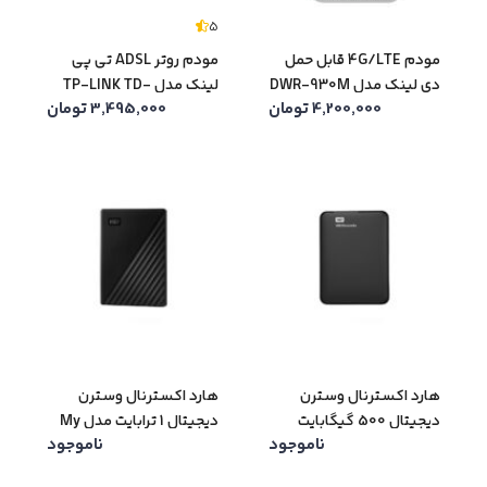
5
مودم 4G/LTE قابل حمل
مودم روتر ADSL تی پی
دی لینک مدل DWR-930M
لینک مدل TP-LINK TD-
4,200,000
تومان
3,495,000
تومان
W8961N
هارد اکسترنال وسترن
هارد اکسترنال وسترن
دیجیتال 500 گیگابایت
دیجیتال 1 ترابایت مدل My
ناموجود
ناموجود
مدل Elements
Passport