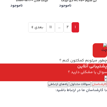
بی سیم AC750 دی لینک
لینک مدل DWR-M960
ناموجود
ناموجود
مدل DSL-2870A
1
2
…
11
بعدی »
چطور میتونم کمکتون کنم ؟
پشتیبانی آنلاین
سوال یا مشکلی دارید ؟
×
کارشناسان
سوالات متداول
راه‌های ارتباطی
با کارشناسان ما در ارتباط باشید: