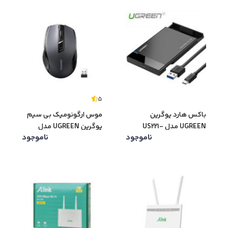
5
باکس هارد یوگرین
موس ارگونومیک بی سیم
UGREEN مدل US221-
یوگرین UGREEN مدل
ناموجود
ناموجود
MU006-90545
30848