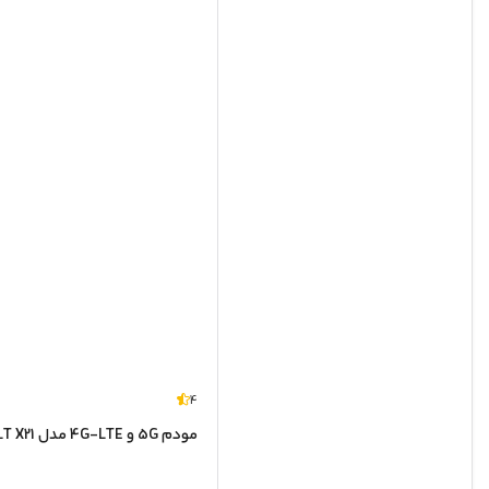
4
مودم 5G و 4G-LTE مدل ZLT X21 ( پنل سوپر ادمین ویژه ) (دست دوم)