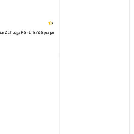
4
مودم 4G-LTE/5G برند ZLT مدل DU KJ33 ( پنل سوپر ادمین ویژه ) (دست دوم)