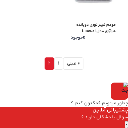
مودم فیبر نوری دوبانده
هوآوی مدل Huawei
ناموجود
EG8247W5
« قبلی
1
2
چطور میتونم کمکتون کنم ؟
پشتیبانی آنلاین
سوال یا مشکلی دارید ؟
×