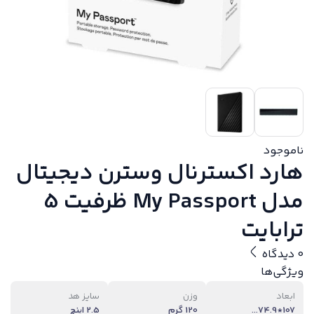
ناموجود
هارد اکسترنال وسترن دیجیتال
مدل My Passport ظرفیت 5
ترابایت
0 دیدگاه
ویژگی‌ها
ابعاد
وزن
سایز هد
107*74.9...
120 گرم
2.5 اینچ