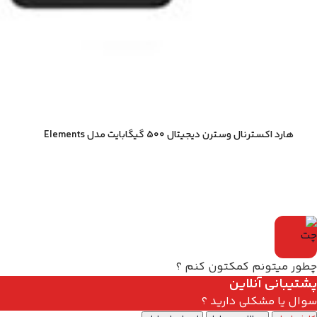
هارد اکسترنال وسترن دیجیتال 500 گیگابایت مدل Elements
چطور میتونم کمکتون کنم ؟
پشتیبانی آنلاین
سوال یا مشکلی دارید ؟