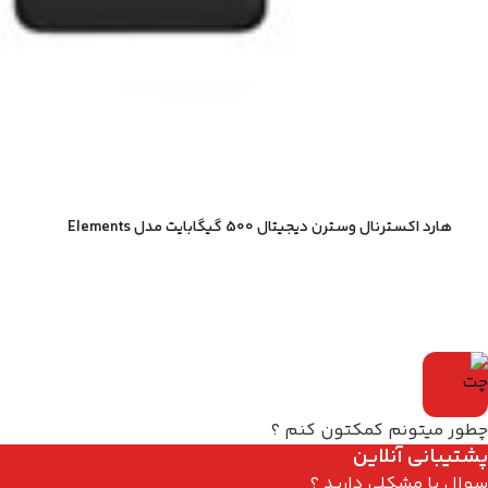
هارد اکسترنال وسترن دیجیتال 500 گیگابایت مدل Elements
چطور میتونم کمکتون کنم ؟
پشتیبانی آنلاین
سوال یا مشکلی دارید ؟