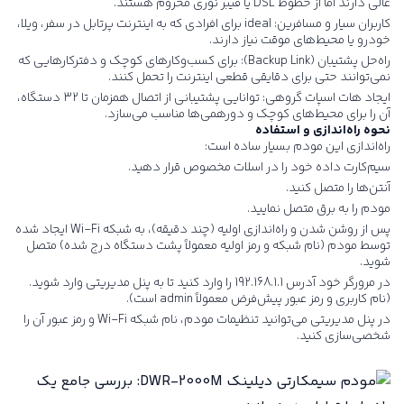
عالی دارند اما از خطوط DSL یا فیبر نوری محروم هستند.
کاربران سیار و مسافرین: ideal برای افرادی که به اینترنت پرتابل در سفر، ویلا،
خودرو یا محیط‌های موقت نیاز دارند.
راه‌حل پشتیبان (Backup Link): برای کسب‌وکارهای کوچک و دفترکارهایی که
نمی‌توانند حتی برای دقایقی قطعی اینترنت را تحمل کنند.
ایجاد هات اسپات گروهی: توانایی پشتیبانی از اتصال همزمان تا 32 دستگاه،
آن را برای محیط‌های کوچک و دورهمی‌ها مناسب می‌سازد.
نحوه راه‌اندازی و استفاده
راه‌اندازی این مودم بسیار ساده است:
سیم‌کارت داده خود را در اسلات مخصوص قرار دهید.
آنتن‌ها را متصل کنید.
مودم را به برق متصل نمایید.
پس از روشن شدن و راه‌اندازی اولیه (چند دقیقه)، به شبکه Wi-Fi ایجاد شده
توسط مودم (نام شبکه و رمز اولیه معمولاً پشت دستگاه درج شده) متصل
شوید.
در مرورگر خود آدرس 192.168.1.1 را وارد کنید تا به پنل مدیریتی وارد شوید.
(نام کاربری و رمز عبور پیش‌فرض معمولاً admin است).
در پنل مدیریتی می‌توانید تنظیمات مودم، نام شبکه Wi-Fi و رمز عبور آن را
شخصی‌سازی کنید.