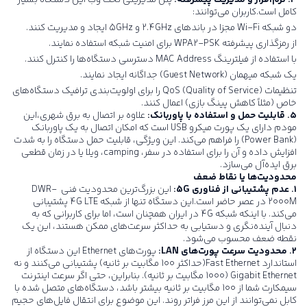
کامل است.کاربران می‌توانند:
دو شبکه Wi-Fi مجزا در باندهای 2.4GHz و 5GHz ایجاد و مدیریت کنند.
از رمزگذاری پیشرفته WPA2-PSK برای امنیت شبکه استفاده نمایند.
با استفاده از فیلترینگ MAC Address دسترسی دستگاه‌ها را کنترل کنند.
یک شبکه میهمان (Guest Network) جداگانه ایجاد نمایند.
تنظیمات QoS (Quality of Service) را برای اولویت‌بندی ترافیک دستگاه‌های
خاص (مثلاً کاهش پینگ بازی) اعمال کنند.
۵. قابلیت حمل و استفاده با پاوربانک:
علاوه بر اتصال به برق شهری،این
مودم دارای یک پورت میکرو USB است که امکان اتصال به یک پاوربانک
(Power Bank) را فراهم می‌کند. این ویژگی، قابلیت حمل دستگاه را به شدت
افزایش داده و آن را برای استفاده در سفر، camping، ویلا یا در زمان قطعی
برق ایده‌آل می‌سازد.
محدودیت‌ها یا نقاط ضعف
۱. عدم پشتیبانی از فناوری 5
G
:
این بزرگ‌ترین محدودیت فنی
DWR-
2000M
در عصر حاضر است.این دستگاه تنها از شبکه 4G LTE پشتیبانی
می‌کند. با اینکه شبکه 4G در ایران همچنان است، اما برای کاربرانی که به
دنبال آینده‌نگری و دستیابی به حداکثر سرعت‌های ممکن هستند، این یک
نقطه ضعف محسوب می‌شود.
۲. محدودیت سرعت پورت‌های
LAN
:
پورت‌های Ethernet این دستگاه از
استاندارد Fast Ethernet(حداکثر 100 مگابیت بر ثانیه) پشتیبانی می‌کنند و نه
Gigabit Ethernet (1000 مگابیت بر ثانیه). بنابراین، حتی اگر سرعت اینترنت
سیمکارت شما از 100 مگابیت بر ثانیه بیشتر باشد، دستگاه‌های متصل شده با
کابل نمی‌توانند از این مرز فراتر روند. این موضوع برای انتقال فایل‌های حجیم