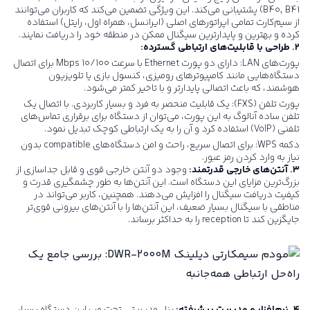
B40, B41) پشتیبانی می‌کند. این ویژگی تضمین می‌کند که کاربران می‌توانند
از سیم‌کارت تمامی اپراتورهای اصلی (ایرانسل، همراه اول، رایتل) استفاده
کرده و بهترین و پایدارترین سیگنال ممکن در منطقه خود را دریافت نمایند.
۲. طراحی با قابلیت‌های ارتباطی گسترده:
پورت‌های LAN: دارای دو پورت Ethernet با سرعت 10/100 Mbps برای اتصال
دستگاه‌هایی مانند کامپیوترهای رومیزی، کنسول بازی یا تلویزیون
هوشمند، که باعث اتصالی پایدارتر و با تاخیر کمتر می‌شود.
پورت تلفن (FXS): یک قابلیت منحصر به فرد و بسیار کاربردی. با اتصال یک
تلفن ساده آنالوگ به این پورت، می‌توان از دستگاه برای برقراری تماس‌های
تلفنی (VoIP) استفاده کرد و آن را به یک ارتباطی کوچک تبدیل نمود.
دکمه WPS: برای اتصال سریع، راحت و امن دستگاه‌های compatible بدون
نیاز به وارد کردن رمز عبور.
۳. آنتن‌های خارجی قدرتمند:
وجود دو آنتن خارجی قوی و قابل جداسازی از
بزرگ‌ترین مزایای این دستگاه است. این آنتن‌ها به طور چشمگیری قدرت و
کیفیت دریافت سیگنال را افزایش می‌دهند. همچنین، کاربر می‌تواند در
مناطقی با سیگنال بسیار ضعیف، این آنتن‌ها را با آنتن‌های بیرونی قوی‌تر
جایگزین کند تا reception را به حداکثر برساند.
۴. نرم‌افزار و مدیریت پیشرفته:
پنل مدیریتی تحت وب این دستگاه بسیار