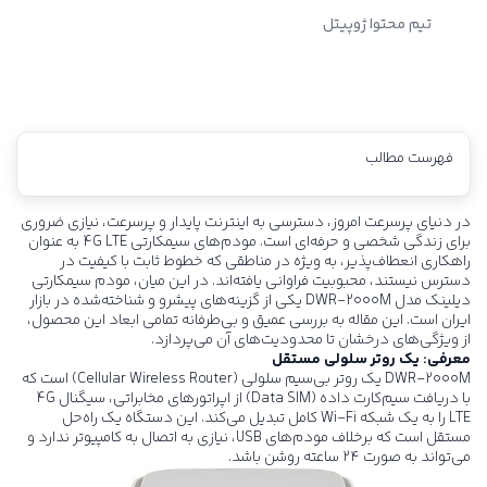
تیم محتوا ژوپیتل
فهرست مطالب
در دنیای پرسرعت امروز، دسترسی به اینترنت پایدار و پرسرعت، نیازی ضروری
برای زندگی شخصی و حرفه‌ای است. مودم‌های سیمکارتی 4G LTE به عنوان
راهکاری انعطاف‌پذیر، به ویژه در مناطقی که خطوط ثابت با کیفیت در
دسترس نیستند، محبوبیت فراوانی یافته‌اند. در این میان، مودم سیمکارتی
دیلینک مدل
DWR-2000M
یکی از گزینه‌های پیشرو و شناخته‌شده در بازار
ایران است. این مقاله به بررسی عمیق و بی‌طرفانه تمامی ابعاد این محصول،
از ویژگی‌های درخشان تا محدودیت‌های آن می‌پردازد.
معرفی: یک روتر سلولی مستقل
DWR-2000M
یک روتر بی‌سیم سلولی (Cellular Wireless Router) است که
با دریافت سیم‌کارت داده (Data SIM) از اپراتورهای مخابراتی، سیگنال 4G
LTE را به یک شبکه Wi-Fi کامل تبدیل می‌کند. این دستگاه یک راه‌حل
مستقل است که برخلاف مودم‌های USB، نیازی به اتصال به کامپیوتر ندارد و
می‌تواند به صورت ۲۴ ساعته روشن باشد.