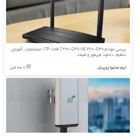
بررسی مودم TP-Link C220-G3V (XC220-G3v)؛ مشخصات، آموزش
تنظیم، دانلود فریمور و قیمت
تیم محتوا ژوپیتل
11 ماه قبل