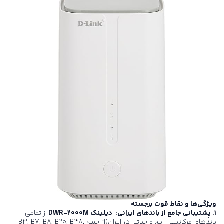
ویژگی‌ها و نقاط قوت برجسته
۱. پشتیبانی جامع از باندهای ایرانی: دیلینک DWR-2000M
از تمامی
باندهای فرکانسی رایج و حیاتی در ایران(از جمله B3, B7, B8, B20, B38,