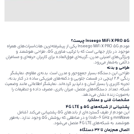
Inseego MiFi X PRO 5G
چیست؟
مودم Inseego MiFi X PRO 5G یکی از پیشرفته‌ترین هات‌اسپات‌های همراه
موجود در بازار جهانی است که با ترکیب فناوری 5G، طراحی هوشمند و
ویژگی‌های امنیتی مدرن، گزینه‌ای فوق‌العاده برای کاربران حرفه‌ای و مسافران
دائمی به‌شمار می‌رود.
طراحی و بدنه
طراحی این دستگاه بسیار جمع‌وجور و مدرن است. بدنه‌ی مقاوم، نمایشگر
رنگی ۲.۴ اینچی در قسمت جلویی و دکمه‌های فیزیکی ساده در کنار بدنه،
تجربه کاربری را بسیار آسان و دلپذیر کرده‌اند. نمایشگر اطلاعاتی مانند وضعیت
شبکه، تعداد دستگاه‌های متصل، میزان باتری، مصرف داده و تنظیمات را
به‌صورت زنده نشان می‌دهد.
مشخصات فنی و عملکرد
پشتیبانی از شبکه‌های 5
G
و 4
G LTE
این مودم از طیف گسترده‌ای از باندهای 5G پشتیبانی می‌کند (شامل
mmWave و sub-6 GHz) و در مناطقی که پوشش 5G وجود ندارد، به‌طور
هوشمند به شبکه‌های 4G LTE متصل می‌شود.
اتصال هم‌زمان تا ۳۲ دستگاه