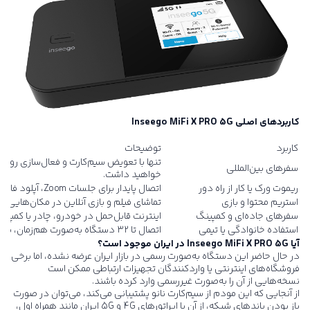
کاربردهای اصلی
Inseego MiFi X PRO 5G
کاربرد
توضیحات
تنها با تعویض سیم‌کارت و فعال‌سازی روم
سفرهای بین‌المللی
خواهید داشت.
ریموت ورک یا کار از راه دور
اتصال پایدار برای جلسات Zoom، آپلود فایل و کارهای روزمره شرکتی.
استریم محتوا و بازی
تماشای فیلم و بازی آنلاین در مکان‌هایی ب
سفرهای جاده‌ای و کمپینگ
اینترنت قابل‌حمل در خودرو، چادر یا کمپر.
استفاده خانوادگی یا تیمی
اتصال تا ۳۲ دستگاه به‌صورت هم‌زمان، بدون نیاز به روترهای ثابت.
آیا
Inseego MiFi X PRO 5G
در ایران موجود است؟
در حال حاضر این دستگاه به‌صورت رسمی در بازار ایران عرضه نشده، اما برخی
فروشگاه‌های اینترنتی یا واردکنندگان تجهیزات ارتباطی ممکن است
نسخه‌هایی از آن را به‌صورت غیررسمی وارد کرده باشند.
از آنجایی که این مودم از سیم‌کارت نانو پشتیبانی می‌کند، می‌توان در صورت
باز بودن باندهای شبکه، از آن با اپراتورهای 4G و 5G ایران مانند همراه اول،