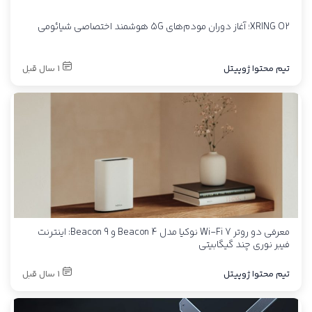
XRING O2؛ آغاز دوران مودم‌های 5G هوشمند اختصاصی شیائومی
تیم محتوا ژوپیتل
1 سال قبل
معرفی دو روتر Wi-Fi 7 نوکیا مدل Beacon 4 و Beacon 9: اینترنت
فیبر نوری چند گیگابیتی
تیم محتوا ژوپیتل
1 سال قبل