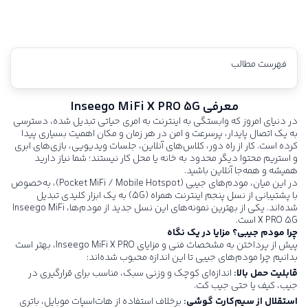
فهرست مطالب
معرفی Inseego MiFi X PRO 5G
در دنیای امروز که وابستگی به اینترنت به امری حیاتی تبدیل شده، دسترسی
به یک اتصال پایدار، پرسرعت و امن در هر زمان و مکان اهمیت بسیاری پیدا
کرده است. کار از راه دور، کلاس‌های آنلاین، جلسات ویدیویی، بازی‌های ابری
و استریم محتوا دیگر محدود به خانه یا محل کار نیستند؛ شما نیاز دارید
همیشه و همه‌جا آنلاین باشید.
در این میان، مودم‌های جیبی (Pocket MiFi / Mobile Hotspot)، به‌خصوص
با پشتیبانی از نسل پنجم اینترنت همراه (5G) به یک ابزار کلیدی تبدیل
شده‌اند. یکی از بهترین نمونه‌های این نسل جدید از مودم‌ها،
MiFi
Inseego
X PRO 5G است.
چرا مودم جیبی؟ مزایا در یک نگاه
پیش از پرداختن به مشخصات فنی و مزایای
Inseego MiFi X PRO
، بهتر است
بدانیم چرا مودم‌های جیبی تا این اندازه محبوب شده‌اند:
قابلیت حمل بالا:
اندازه‌ای کوچک و وزنی سبک، مناسب برای قرارگیری در
جیب، کیف یا حتی جیب کت.
استقلال از سیم‌کارت گوشی:
برخلاف استفاده از هات‌اسپات موبایل، باتری