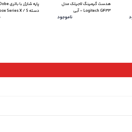
هدست گیمینگ لاجیتک مدل
Logitech G433 – آبی
دسته Xbox Series X / S
د
ناموجود
ن