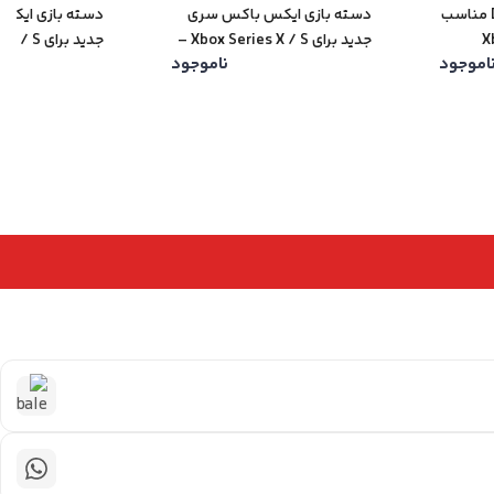
پایه شارژر با باتری Dobe مناسب
دسته بازی ایکس باکس سری
دسته بازی ایکس
جدید برای Xbox Series X / S –
اموجود
ناموجود
رنگ آبی
رنگ سبز