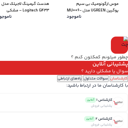
موس ارگونومیک بی سیم
هدست گیمینگ لاجیتک مدل
یوگرین UGREEN مدل MU006-
Logitech G433 – مشکی
ناموجود
ناموجو
90545
چطور میتونم کمکتون کنم ؟
پشتیبانی آنلاین
سوال یا مشکلی دارید ؟
کارشناسان
سوالات متداول
راه‌های ارتباطی
با کارشناسان ما در ارتباط باشید:
کارشناس 1
آنلاین
پشتیبانی فروش
کارشناس 2
آنلاین
پشتیبانی فروش