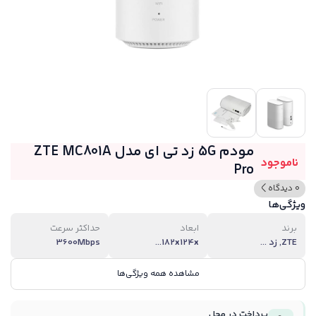
مودم 5G زد تی ای مدل ZTE MC801A
ناموجود
Pro
0 دیدگاه
ویژگی‌ها
برند
ابعاد
حداکثر سرعت
ZTE, زد ...
182x124x...
3600Mbps
مشاهده همه ویژگی‌ها
پرداخت در محل