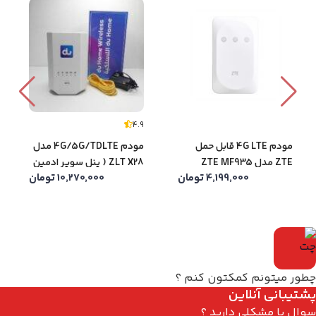
ZTE MC801A Pro
4.9
مودم 4G LTE قابل حمل
مودم 4G/5G/TDLTE مدل
ZTE مدل ZTE MF935
ZLT X28 ( پنل سوپر ادمین
4,199,000
تومان
10,270,000
تومان
ویژه )
چطور میتونم کمکتون کنم ؟
پشتیبانی آنلاین
سوال یا مشکلی دارید ؟