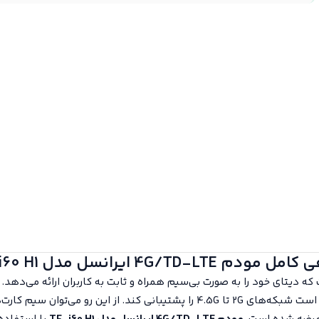
مودم 4G/TD-LTE ایرانسل مدل TF-i60 H1
که دیتای خود را به صورت بی‌سیم همراه و ثابت به کاربران ارائه می‌دهد.
 و TD-LTE را داخل مودم کار بگذارید.