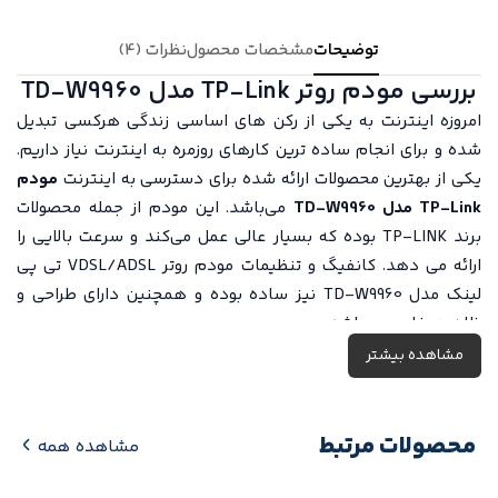
توضیحات
مشخصات محصول
نظرات (4)
بررسی مودم روتر TP-Link مدل TD-W9960
امروزه اینترنت به یکی از رکن های اساسی زندگی هرکسی تبدیل
شده و برای انجام ساده ترین کارهای روزمره به اینترنت نیاز داریم.
یکی از بهترین محصولات ارائه شده برای دسترسی به اینترنت
مودم
TP-Link مدل TD-W9960
می‌باشد. این مودم از جمله محصولات
برند
TP-LINK
بوده که بسیار عالی عمل می‌کند و سرعت بالایی را
ارائه می دهد. کانفیگ و تنظیمات مودم روتر VDSL/ADSL تی پی
لینک مدل TD-W9960 نیز ساده بوده و همچنین دارای طراحی و
ظاهری خاص می‌باشد.
اندازه این دستگاه 181x130x36 میلیمتر و وزن آن حدود 512 گرم
مشاهده بیشتر
است.
TD-W9960
یکی از قدرتمندترین
مودم
های ارائه شده است
که سرعت تبادل سیگنال بالایی دارد. جدیدترین فناوری VDSL2 به
مودم بی‌سیم TD-W9960 اجازه می‌دهد تا به سرعت دانلود و آپلود
محصولات مرتبط
مشاهده همه
چشمگیر حداکثر 100 مگابیت بر ثانیه در یک شبکه پهن باند VDSL
برسد.