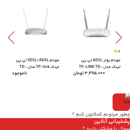
5
مودم روتر ADSL تی پی
مودم VDSL/ADSL تی پی
لینک مدل TP-LINK TD-
لینک TP-link مدل TD-
3,495,000
تومان
ناموجود
W9950
W8961N
چطور میتونم کمکتون کنم ؟
پشتیبانی آنلاین
سوال یا مشکلی دارید ؟