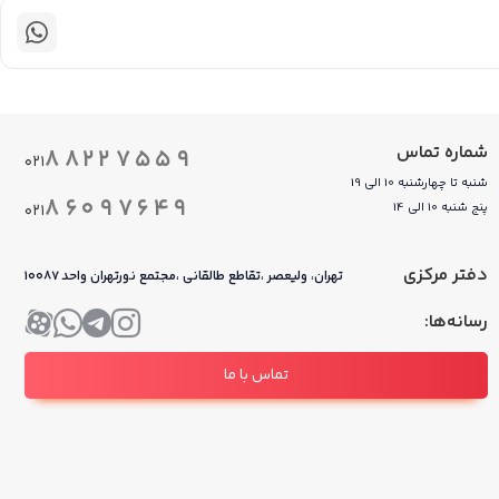
به شما این امکان را می دهد تا با اتصال به شبکه تلفن همراه 3G/4G خود به راحتی به سرعت 150 مگابیت بر ثانیه‌ای برای دانلود و سرعت 50 مگابیت بر ثانیه‌ای برای آپلود دست یابید. همچنین سرعت
اقل میزان تاخیر در اتصال به وبگردی، پخش موسیقی و ویدیو را از
DWR-M921 از فایروال های دوگانه فعال (SPI و NAT) برای جلوگیری از حملات احتمالی در سراسر بستر اینترنت استفاده می کند. پروتکل های رمزگذاری استاندارد WPA/WPA2 اتصال شبکه بی سیم شما را ایمن نگه
شماره تماس
۸۸۲۲۷۵۵۹
۰۲۱
می دارد و از ترافیک جابه جا شده درون شبکه شما محافظت می کند. این دستگاه همچنین این امکان را برای شما فراهم می کند تا اتصال 3G/4G خود را بدون هیچ گونه نگرانی از دسترسی کاربران غیرمجاز به
شنبه تا چهارشنبه 10 الی 19
۸۶۰۹۷۶۴۹
پنج شنبه 10 الی 14
۰۲۱
دفتر مرکزی
تهران، ولیعصر ،تقاطع طالقانی ،مجتمع نورتهران واحد ۱۰۰۸۷
رسانه‌ها:
تماس با ما