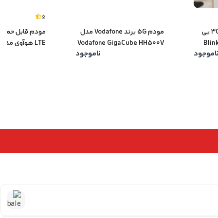
5
مودم سیم کارتی 3G/4G بی
مودم 5G برند Vodafone مدل
Vodafone GigaCube HH500V
اموجود
ناموجود
E5783