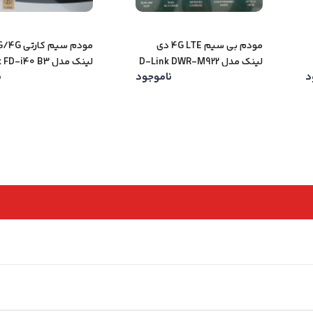
مودم بی سیم 4G LTE دی
لینک مدل D-Link DWR-M922
لینک مدل Blink FD-i40 B3
د
ناموجود
ن