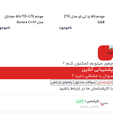
مودم 5G زد تی ای مدل ZTE
مودم 5G/TD-LTE عمانتل
G5B
مدل Aurora C082
ناموجود
ناموجو
چطور میتونم کمکتون کنم ؟
پشتیبانی آنلاین
سوال یا مشکلی دارید ؟
کارشناسان
سوالات متداول
راه‌های ارتباطی
با کارشناسان ما در ارتباط باشید:
کارشناس 1
آنلاین
پشتیبانی فروش