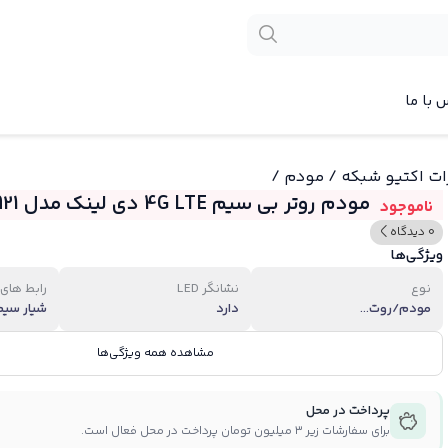
 با ما
ات اکتیو شبکه
/
مودم
/
مودم روتر بی سیم 4G LTE دی لینک مدل DWR-M921
ناموجود
0 دیدگاه
ویژگی‌ها
نوع
نشانگر LED
رابط های
مودم/روت...
دارد
شیار سیم.
مشاهده همه ویژگی‌ها
پرداخت در محل
برای سفارشات زیر ۳ میلیون تومان پرداخت در محل فعال است.