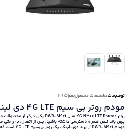
توضیحات
مشخصات محصول
نظرات (0)
مودم روتر بی سیم 4G LTE دی لینک مدل DWR-M921
روتر 4G N300 LTE Router مدل DWR-M921 یکی دیگر از محصولات مقرون به صرفه و مناسب
پهن باند تلفن همراه دسترسی داشته باشید. پس از اتصال، به راحتی می 