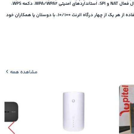
را فراهم می‌کند. این دستگاه دارای استانداردهای بی‌سیم IEEE 802.11n، سرعت بی‌سیم 300 مگابیت بر ثانیه، باند فرکانسی 2.4 گیگاهرتز، فایروال فعال NAT و SPI، استانداردهای امنیتی WPA/WPA2، دکمه WPS،
می توانید با استفاده از یک سیم کارت یا خط تلفن شبکه مخابرات(UICC) اینترنت پرسرعت 3G/4G خود را از طریق یک شبکه بی سیم امن یا استفاده از هر یک از چهار درگاه اترنت 10/100، با دوستان یا همکاران خود
مشاهده همه