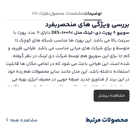
توضیحات
مشخصات محصول
نظرات (0)
بررسی ویژگی های منحصربفرد
سوییچ 8 پورت
دی-لینک
مدل
DES-1008c
دارای 8 عدد پورت با
سرعت بالا می باشد. این پورت ها مناسب شبکه های کوچک تا
متوسط و برای شرکت های میانی مناسب می باشد. طراحی ظریف و
کم جا برای این
سوییچ
هم توسط شرکت دی لینک در نظر گرفته
شده است. این طراحی باعث می شود که در تمامی مکان ها قابلیت
استفاده داشته باشد. این مدل مانند سایر محصولات هم رده خود
در این برند از فناوری جدید صرفه جویی در مصرف انرژی بهره می
برد. استفاده از حالت Standby در مواقع غیر فعال شدن دستگاه از
جمله این موارد است.
مشاهده بیشتر
بررسی تخصصی و فنی
همانطور که اشاره شد این سخت افزار دارای 8 پورت پرسرعت می
باشد. این پورت ها قادر هستند تا انتقال دیتای با سرعت
محصولات مرتبط
مشاهده همه
10/100Mbps را ساپورت نمایند. این دستگاه از فناوری و استاندارد
802.3az وفناوری مصرف سبز دی لینک که مربوط به صرفه جویی