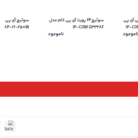
ریتی آی پی
سوئیچ24 پورت آی پی کام مدل
IP-COM-
IP-COM G3328F
1118P-16-250W
اموجود
ناموجود