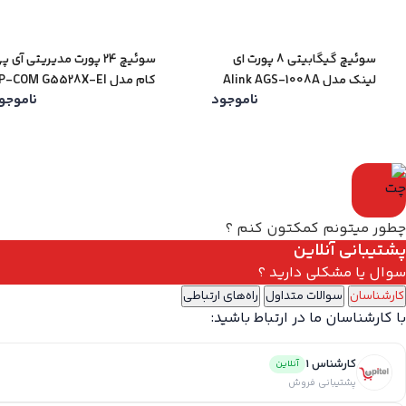
تعداد پورت شبکه : 24 عدد
نوع پورت ها : 10-100-1000Mbps RJ45
سوئیچ گیگابیتی 8 پورت ای
سوئیچ 24 پورت مدیریتی آی پ
ظرفیت سوئیچینگ : 48 گیگابیت بر ثانیه
لینک مدل Alink AGS-1008A
کام مدل IP-COM G5528X-EI
ناموجود
ناموجو
چطور میتونم کمکتون کنم ؟
پشتیبانی آنلاین
سوال یا مشکلی دارید ؟
کارشناسان
سوالات متداول
راه‌های ارتباطی
با کارشناسان ما در ارتباط باشید:
کارشناس 1
آنلاین
پشتیبانی فروش