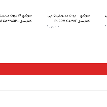
ی
سوئیچ 10 پورت مدیریتی آی پی
سوئیچ 24 پورت مدی
کام مدل IP-COM G5312F
کام مدل  G5328XP
د
ناموجود
ن
24-410W