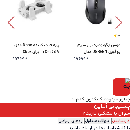
5
موس ارگونومیک بی سیم
پایه خنک کننده Dobe مدل
یوگرین UGREEN مدل
TYX-0658 برای Xbox
ناموجود
ناموجود
Series S
MU006-90545
چطور میتونم کمکتون کنم ؟
پشتیبانی آنلاین
سوال یا مشکلی دارید ؟
کارشناسان
سوالات متداول
راه‌های ارتباطی
با کارشناسان ما در ارتباط باشید: