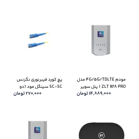
مودم 4G/5G/TDLTE مدل
پچ کورد فیبرنوری نگزنس
ZLT X28 PRO ( پنل سوپر
SC-SC سینگل مود (دو
14,889,000
تومان
270,000
تومان
ادمین ویژه ) ( کارکرده )
متری)