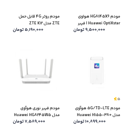
مودم HG8145X6 هواوی
مودم روتر 4G قابل حمل
Huawei OptiXstar | فیبر
ZTE مدل ZTE K12
9,500,000
تومان
5,190,000
تومان
نوری GPON WiFi 6
5
مودم 5G/TD-LTE هوآوی
مودم فیبر نوری هوآوی
مدل Huawei H155-380
مدل Huawei HG8245W5
10,899,000
تومان
7,589,000
تومان
(کارکرده)