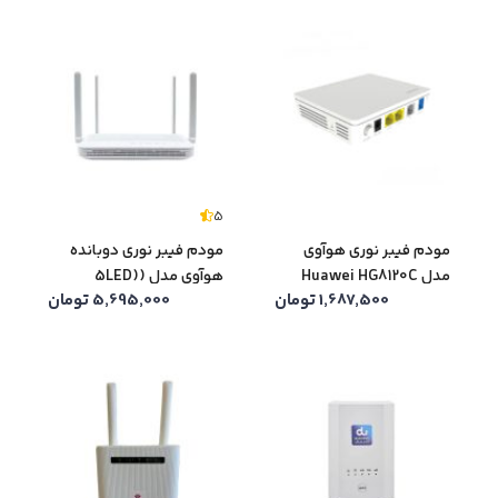
5
مودم فیبر نوری هوآوی
مودم فیبر نوری دوبانده
مدل Huawei HG8120C
هوآوی مدل (5LED)
1,687,500
تومان
5,695,000
تومان
Huawei EG8245W5