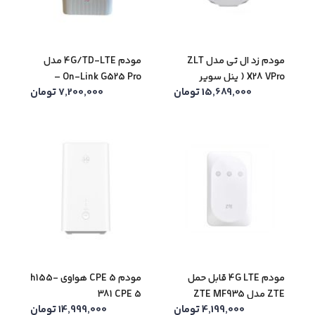
مودم زد ال تی مدل ZLT
مودم 4G/TD-LTE مدل
X28 VPro ( پنل سوپر
On-Link G525 Pro –
15,689,000
تومان
7,200,000
تومان
ادمین ویژه )
مودم G525 Pro | فروشگاه
ژوپیتل
مودم 4G LTE قابل حمل
مودم CPE 5 هواوی h155-
ZTE مدل ZTE MF935
381 CPE 5
4,199,000
تومان
14,999,000
تومان