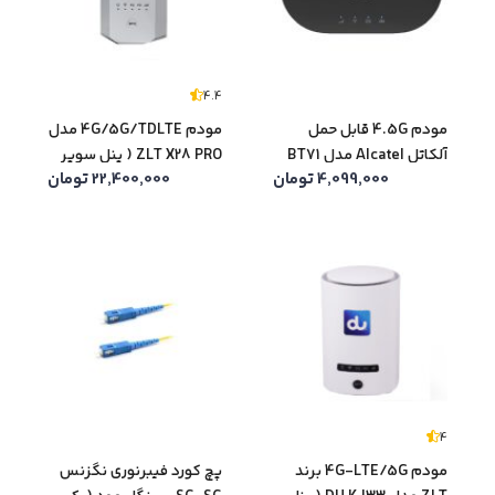
4.4
مودم 4.5G قابل حمل
مودم 4G/5G/TDLTE مدل
آلکاتل Alcatel مدل BT71
ZLT X28 PRO ( پنل سوپر
4,099,000
تومان
22,400,000
تومان
ادمین ویژه ) (آکبند)
4
مودم 4G-LTE/5G برند
پچ کورد فیبرنوری نگزنس